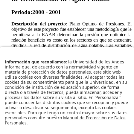
Periodo:2000 - 2001
Descripcción del proyecto
: Plano Optimo de Presiones. El
objetivo de este proyecto fue establecer una metodología que le
permitiera a la EAAB determinar la presión que optimice la
relación beneficio vs costo en los sectores en que se encuentra
dividida la red de distribución de agua potable. Las variables
que intervienen son, por el lado de los ingresos, el mayor
consumo causado por una aumento de presión y por el lado de
los egresos, las mayores fugas y el mayor número de daños
causados por el aumento de presión. Eta investigación incluye
una búsqueda de información internacional sobre experiencias
similares, el montaje del modelo hidráulico de la red del sector
35 de Bogotá y el diseño de la toma de datos.
Volver a la lista de proyectos.
Centro de Investigaciones en Acueductos y Alcantarillados