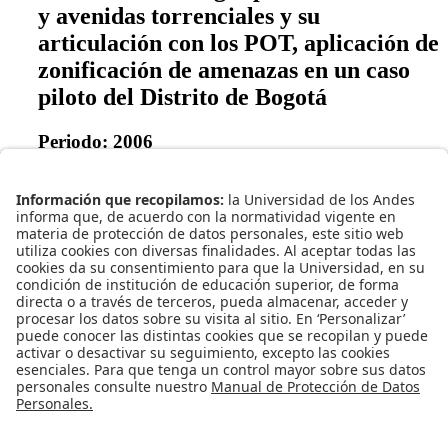
y avenidas torrenciales y su
articulación con los POT, aplicación de
zonificación de amenazas en un caso
piloto del Distrito de Bogotá
Periodo: 2006
Descripción del proyecto:
En este proyecto se pretende
determinar una metodología que permita evaluar el riesgo por
inundaciones y avenidas torrenciales para zonificar y reducir el
riesgo. Además se implementará esta metodología en la
Quebrada Limas mediante una modelación hidrológica e
hidráulica.
Volver a la lista de proyectos.
Centro de Investigaciones en Acueductos y Alcantarillados
(Water Supply and Sewers Systems Research Center).