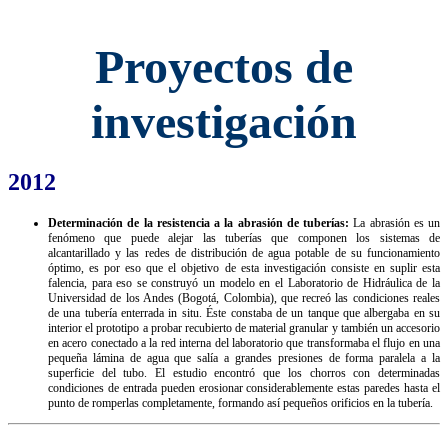
Proyectos de
investigación
2012
Determinación de la resistencia a la abrasión de tuberías:
La abrasión es un
fenómeno que puede alejar las tuberías que componen los sistemas de
alcantarillado y las redes de distribución de agua potable de su funcionamiento
óptimo, es por eso que el objetivo de esta investigación consiste en suplir esta
falencia, para eso se construyó un modelo en el Laboratorio de Hidráulica de la
Universidad de los Andes (Bogotá, Colombia), que recreó las condiciones reales
de una tubería enterrada in situ. Éste constaba de un tanque que albergaba en su
interior el prototipo a probar recubierto de material granular y también un accesorio
en acero conectado a la red interna del laboratorio que transformaba el flujo en una
pequeña lámina de agua que salía a grandes presiones de forma paralela a la
superficie del tubo. El estudio encontró que los chorros con determinadas
condiciones de entrada pueden erosionar considerablemente estas paredes hasta el
punto de romperlas completamente, formando así pequeños orificios en la tubería.