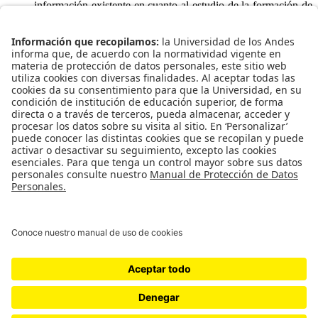
información existente en cuanto al estudio de la formación de
biopelículas en tuberías de agua potable con el objetivo de
plantear soluciones al deterioro de la calidad del agua en
países tropicales y subtropicales.
Efecto hidráulico de la película biológica sobre el
coeficiente de rugosidad
: En este informe se busca
determinar la variación del coeficiente de rugosidad (Ks)
debido a la formación de biopelículas en tubería de PVC de
agua potable mediante la implementación y seguimiento de un
modelo físico.
Centro de Investigaciones en Acueductos y Alcantarillados
(Water Supply and Sewers Systems Research Center).
Todos los derechos reservados. 2020.
Cra 1 Este # 19A - 40. Bogotá - Colombia.
Edificio Mario Laserna (ML) Contacto 3394949 ext: 2805
Universidad de los Andes | Departamento de Ingeniería Civil y
Ambiental | Vigilado MinEducación
Personería Jurídica: Resolución No. 28 del 23 de febrero de 1949,
Ministerio de Justicia