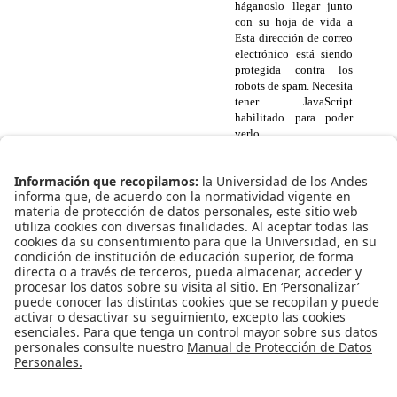
háganoslo llegar junto
con su hoja de vida a
Esta dirección de correo
electrónico está siendo
protegida contra los
robots de spam. Necesita
tener JavaScript
habilitado para poder
verlo.
Descargue el
Formato de
Monitoria aquí
Descargue el
Formato de Hoja de
Vida aquí
Centro de Investigaciones en Acueductos y Alcantarillados
(Water Supply and Sewers Systems Research Center).