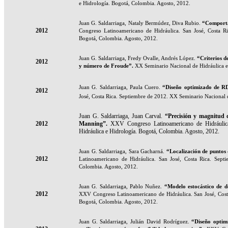
e Hidrología. Bogotá, Colombia. Agosto, 2012.
Juan G. Saldarriaga, Nataly Bermúdez, Diva Rubio.
“Comportam
2012
Congreso Latinoamericano de Hidráulica. San José, Costa R
Bogotá, Colombia. Agosto, 2012.
Juan G. Saldarriaga, Fredy Ovalle, Andrés López.
“Criterios d
2012
y número de Froude
”.
XX Seminario Nacional de Hidráulica e
Juan G. Saldarriaga, Paula Cuero.
“Diseño optimizado de R
2012
José, Costa Rica. Septiembre de 2012. XX Seminario Nacional 
Juan G. Saldarriaga, Juan Carval.
“Precisión y magnitud d
2012
Manning
”.
XXV Congreso Latinoamericano de Hidráulic
Hidráulica e Hidrología. Bogotá, Colombia. Agosto, 2012.
Juan G. Saldarriaga, Sara Gacharná.
“Localización de puntos 
2012
Latinoamericano de Hidráulica. San José, Costa Rica. Sept
Colombia. Agosto, 2012.
Juan G. Saldarriaga, Pablo Nuñez.
“Modelo estocástico de d
2012
XXV Congreso Latinoamericano de Hidráulica. San José, Cost
Bogotá, Colombia. Agosto, 2012.
Juan G. Saldarriaga, Julián David Rodríguez.
“Diseño optim