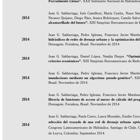
Parcialmente Llenas
”.
XXII Seminario Nacional de Hidráulica
Juan G. Saldarriaga, Inés Camilloni, María Cunha, Nuno Simo
2014
Nicanor Quijano, Diego Páez, Jessica Bohórquez, Camilo Salce
alcantarillado del futuro”
.
XIII Simpósio Iberoamericano de R
Juan G. Saldarriaga, Pedro Iglesias, Francisco Javier Mart
2014
hidráulicos de redes de drenaje urbano y la optimización de
Drenagem. Fortaleza, Brasil. Noviembre de 2014.
Juan G. Saldarriaga, Daniel López, Natalia Duque.
“Optimi
2014
criterios económicos”
.
XIII Simpósio Iberoamericano de Redes
Juan G. Saldarriaga, Pedro Iglesias, Francisco Javier Martí
2014
inundaciones mediante un algoritmo pseudo-genético”
.
XIII
Brasil. Noviembre de 2014.
Juan G. Saldarriaga, Pedro Iglesias, Francisco Javier Martíne
2014
librería de funciones de acceso al motor de cálculo del
Drenagem. Fortaleza, Brasil. Noviembre de 2014.
Juan G. Saldarriaga, Paula Cuero, Laura Montaño, Emilio Corr
selección del trazado de una red de drenaje urbano opt
2014
Congreso Latinoamericano de Hidráulica. Santiago de Chile, C
de Leyva, Colombia. Septiembre 2014.