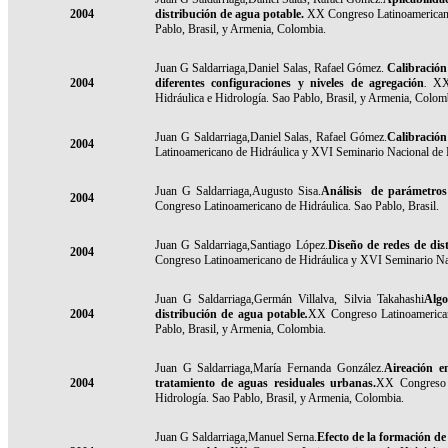
2004
distribución de agua potable
.
XX Congreso Latinoamericano 
Pablo, Brasil, y Armenia, Colombia.
Juan G Saldarriaga,Daniel Salas, Rafael Gómez.
Calibración
2004
diferentes configuraciones y niveles de agregación
.
XX 
Hidráulica e Hidrología. Sao Pablo, Brasil, y Armenia, Colom
Juan G Saldarriaga,Daniel Salas, Rafael Gómez.
Calibración
2004
Latinoamericano de Hidráulica y XVI Seminario Nacional de H
Juan G Saldarriaga,Augusto Sisa.
Análisis de parámetros 
2004
Congreso Latinoamericano de Hidráulica. Sao Pablo, Brasil.
Juan G Saldarriaga,Santiago López.
Diseño de redes de dis
2004
Congreso Latinoamericano de Hidráulica y XVI Seminario Naci
Juan G Saldarriaga,Germán Villalva, Silvia Takahashi
Algo
2004
distribución de agua potabl
e
.
XX Congreso Latinoamerican
Pablo, Brasil, y Armenia, Colombia.
Juan G Saldarriaga,María Fernanda González.
Aireación e
2004
tratamiento de aguas residuales urbanas
.
XX Congreso L
Hidrología. Sao Pablo, Brasil, y Armenia, Colombia.
Juan G Saldarriaga,Manuel Serna.
Efecto de la formación de 