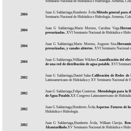
Seminario Nacional de Hidráulica e Hidrología. Armenia, Col
Juan G Saldarriaga,Humberto Ávila.
Método general para el 
2004
Seminario Nacional de Hidráulica e Hidrología. Armenia, Col
Juan G Saldarriaga,Mario Moreno, Carolina Vega.
Herram
2004
presurizadas.
XVI Seminario Nacional de Hidráulica e Hidr
Juan G Saldarriaga,Mario Moreno, Augusto Sisa.
Herramie
2004
presurizadas, y canales abiertos
. XVI Seminario Nacional d
Juan G Saldarriaga,William Wilches.
Cuantificación del efe
2004
de una red de distribución de agua potable.
XVI Seminario
Juan G Saldarriaga,Daniel Salas.
Calibración de Redes de
2002
Latinoamericano de Hidráulica y XV Seminario Nacional de Hi
Juan G Saldarriaga,Felipe Contreras.
Metodología para la D
2002
de Agua Potable
.
XX Congreso Latinoamericano de Hidráulic
Juan G Saldarriaga,Humberto Ávila.
Aspectos Futuros de lo
2002
Hidráulica e Hidrología.
Juan G Saldarriaga,Humberto Ávila, William Clavijo
.
Ren
2002
Alcantarillado
.
XV Seminario Nacional de Hidráulica e Hidro