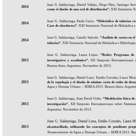
Juan G. Saldarriaga, Daniel Vallejo, Diego Páez, Santiago Ser
2014
como el diseño de una red de distribución
”.
XXI Seminario Na
Juan G. Saldarriaga, Paula Cuero.
“Hidráulica de tuberías co
2014
Caso de oleoductos
”.
XXI Seminario Nacional de Hidráulica e
Juan G. Saldarriaga, Camilo Salcedo.
“Análisis de costos en e
2014
tuberías
”.
XXI Seminario Nacional de Hidráulica e Hidrología
Juan G. Saldarriaga, Laura López.
“
Redes: Programa de s
2013
investigativo y académico”.
XII Simposio Iberoamericano 
Buenos Aires, Argentina. Noviembre de 2013.
Juan G. Saldarriaga, Daniel Luna. Emilio Corrales, Laura Mon
2013
de la topología y el diseño de mínimo costo de redes de dre
Agua y Drenaje Urbano – SEREA 2013. Buenos Aires, Argenti
Juan G. Saldarriaga, Juan David Uribe.
“
Modelación física de
2013
investigación”.
XII Simposio Iberoamericano sobre Sistema
Argentina. Noviembre de 2013.
Juan G. Saldarriaga, Daniel Luna, Emilio Corrales, Laura 
2013
alcantarillado, utilizando los conceptos de pendiente pro
Abastecimiento de Agua y Drenaje Urbano – SEREA 2013. Buen