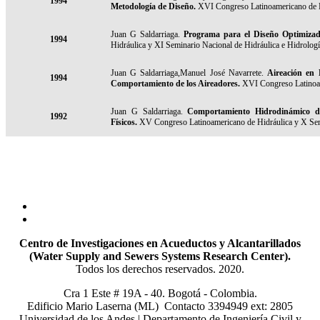
1994
Metodología de Diseño.
XVI Congreso Latinoamericano de Hi
Juan G Saldarriaga.
Programa para el Diseño Optimizad
1994
Hidráulica y XI Seminario Nacional de Hidráulica e Hidrologí
Juan G Saldarriaga,Manuel José Navarrete.
Aireación en 
1994
Comportamiento de los Aireadores.
XVI Congreso Latinoame
Juan G Saldarriaga.
Comportamiento Hidrodinámico de 
1992
Físicos.
XV Congreso Latinoamericano de Hidráulica y X Semi
Centro de Investigaciones en Acueductos y Alcantarillados
(Water Supply and Sewers Systems Research Center).
Todos los derechos reservados. 2020.
Cra 1 Este # 19A - 40. Bogotá - Colombia.
Edificio Mario Laserna (ML) Contacto 3394949 ext: 2805
Universidad de los Andes | Departamento de Ingeniería Civil y