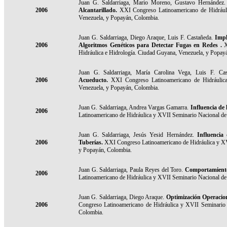
Juan G. Saldarriaga, Mario Moreno, Gustavo Hernández
2006
Alcantarillado.
XXI Congreso Latinoamericano de Hidráuli
Venezuela, y Popayán, Colombia.
Juan G. Saldarriaga, Diego Araque, Luis F. Castañeda.
Impl
2006
Algoritmos Genéticos para Detectar Fugas en Redes .
X
Hidráulica e Hidrología. Ciudad Guyana, Venezuela, y Popay
Juan G. Saldarriaga, María Carolina Vega, Luis F. Ca
2006
Acueducto.
XXI Congreso Latinoamericano de Hidráulica
Venezuela, y Popayán, Colombia.
Juan G. Saldarriaga, Andrea Vargas Gamarra.
Influencia de 
2006
Latinoamericano de Hidráulica y XVII Seminario Nacional de
Juan G. Saldarriaga, Jesús Yesid Hernández.
Influencia
2006
Tuberías.
XXI Congreso Latinoamericano de Hidráulica y XV
y Popayán, Colombia.
Juan G. Saldarriaga, Paula Reyes del Toro.
Comportamiento 
2006
Latinoamericano de Hidráulica y XVII Seminario Nacional de
Juan G. Saldarriaga, Diego Araque.
Optimización Operacion
2006
Congreso Latinoamericano de Hidráulica y XVII Seminario 
Colombia.