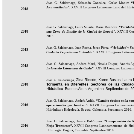
Juan G. Saldarriaga,
Sebastián González, Carlos Montes
“
Alcantarillados”
.
XXVIII Congreso Latinoamericano de Hidrául
2018
Juan G. Saldarriaga,
Laura Solarte, María Mendoza.
“
Factibil
2018
una Zona de Estudio de la Ciudad de Bogotá”
.
XXVIII Cong
2018.
Juan G. Saldarriaga,
Juan Rocha, Jorge Pérez.
“
Viabilidad y So
2018
Ciudades Pequeñas en Colombia”
.
XXVIII Congreso Latinoame
Juan G. Saldarriaga,
Andrea Marú, Natalia Duque, Andrés Agu
2018
Incluyendo Estructuras de Caída”
.
XXVIII Congreso Latinoamer
Gina Rincón, Karen Bustos, Laura 
Juan G. Saldarriaga,
2018
Tormenta en Diferentes Sectores de las Ciudad
Hidráulica. Buenos Aires, Argentina. Septiembre de 2
Juan G. Saldarriaga, Andrés Ardila.
“Cambio óptimo en la topol
2016
operacionales por bombeo
”.
XXVII Congreso Latinoamerica
Hidráulica e Hidrología. Bogotá, Colombia. Septiembre 2016.
Juan G. Saldarriaga, Jessica Bohórquez.
“Comparación de Me
2016
Flujo Transiente
”.
XXVII Congreso Latinoamericano de Hidrá
Hidrología. Bogotá, Colombia. Septiembre 2016.