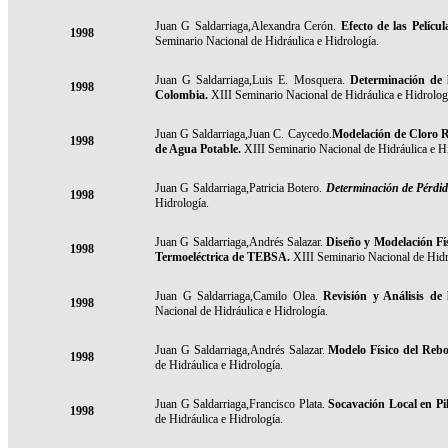
Juan G Saldarriaga,Alexandra Cerón.
Efecto de las Pelícu
1998
Seminario Nacional de Hidráulica e Hidrología.
Juan G Saldarriaga,Luis E. Mosquera.
Determinación de 
1998
Colombia.
XIII Seminario Nacional de Hidráulica e Hidrolog
Juan G Saldarriaga,Juan C. Caycedo.
Modelación de Cloro R
1998
de Agua Potable.
XIII Seminario Nacional de Hidráulica e Hi
Juan G Saldarriaga,Patricia Botero.
Determinación de Pérdid
1998
Hidrología.
Juan G Saldarriaga,Andrés Salazar.
Diseño y Modelación Fís
1998
Termoeléctrica de TEBSA.
XIII Seminario Nacional de Hidr
Juan G Saldarriaga,Camilo Olea.
Revisión y Análisis d
1998
Nacional de Hidráulica e Hidrología.
Juan G Saldarriaga,Andrés Salazar.
Modelo Físico del Rebo
1998
de Hidráulica e Hidrología.
Juan G Saldarriaga,Francisco Plata.
Socavación Local en Pi
1998
de Hidráulica e Hidrología.