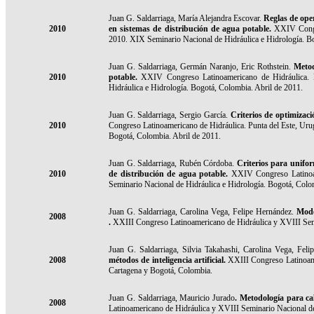
Juan G. Saldarriaga, María Alejandra Escovar.
Reglas de oper
2010
en sistemas de distribución de agua potable.
XXIV Congr
2010. XIX Seminario Nacional de Hidráulica e Hidrología. B
Juan G. Saldarriaga, Germán Naranjo, Eric Rothstein.
Metod
2010
potable.
XXIV Congreso Latinoamericano de Hidráulica. 
Hidráulica e Hidrología. Bogotá, Colombia. Abril de 2011.
Juan G. Saldarriaga, Sergio García.
Criterios de optimizaci
2010
Congreso Latinoamericano de Hidráulica. Punta del Este, Ur
Bogotá, Colombia. Abril de 2011.
Juan G. Saldarriaga, Rubén Córdoba.
Criterios para unifor
2010
de distribución de agua potable.
XXIV Congreso Latinoam
Seminario Nacional de Hidráulica e Hidrología. Bogotá, Colo
Juan G. Saldarriaga, Carolina Vega, Felipe Hernández.
Mode
2008
.
XXIII Congreso Latinoamericano de Hidráulica y XVIII Semi
Juan G. Saldarriaga, Silvia Takahashi, Carolina Vega, Feli
2008
métodos de inteligencia artificial.
XXIII Congreso Latinoame
Cartagena y Bogotá, Colombia.
Juan G. Saldarriaga,
Mauricio Jurado
. Metodología para ca
2008
Latinoamericano de Hidráulica y XVIII Seminario Nacional de