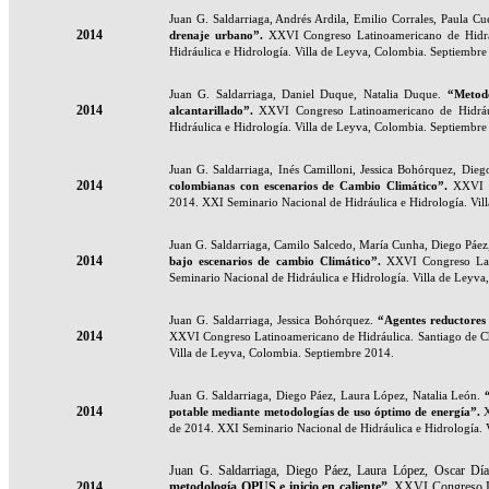
Juan G. Saldarriaga, Andrés Ardila, Emilio Corrales, Paula 
2014
drenaje urbano
”.
XXVI Congreso Latinoamericano de Hidráu
Hidráulica e Hidrología. Villa de Leyva, Colombia. Septiembre
Juan G. Saldarriaga, Daniel Duque, Natalia Duque.
“Metodol
2014
alcantarillado
”.
XXVI Congreso Latinoamericano de Hidrául
Hidráulica e Hidrología. Villa de Leyva, Colombia. Septiembr
Juan G. Saldarriaga, Inés Camilloni, Jessica Bohórquez, Die
2014
colombianas con escenarios de Cambio Climático
”.
XXVI C
2014. XXI Seminario Nacional de Hidráulica e Hidrología. Vil
Juan G. Saldarriaga, Camilo Salcedo, María Cunha, Diego Páe
2014
bajo escenarios de cambio Climático
”.
XXVI Congreso Lati
Seminario Nacional de Hidráulica e Hidrología. Villa de Leyv
Juan G. Saldarriaga, Jessica Bohórquez.
“Agentes reductores 
2014
XXVI Congreso Latinoamericano de Hidráulica. Santiago de Chi
Villa de Leyva, Colombia. Septiembre 2014.
Juan G. Saldarriaga, Diego Páez, Laura López, Natalia León.
“
2014
potable mediante metodologías de uso óptimo de energía
”.
de 2014. XXI Seminario Nacional de Hidráulica e Hidrología.
Juan G. Saldarriaga, Diego Páez, Laura López, Oscar Dí
2014
metodología OPUS e inicio en caliente
”.
XXVI Congreso La