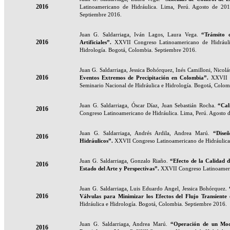
2016
Latinoamericano de Hidráulica. Lima, Perú. Agosto de 201
Septiembre 2016.
Juan G. Saldarriaga, Iván Lagos, Laura Vega.
“Tránsito 
2016
Artificiales
”.
XXVII Congreso Latinoamericano de Hidráuli
Hidrología. Bogotá, Colombia. Septiembre 2016.
Juan G. Saldarriaga, Jessica Bohórquez, Inés Camilloni, Nicolá
2016
Eventos Extremos de Precipitación en Colombia
”.
XXVII 
Seminario Nacional de Hidráulica e Hidrología. Bogotá, Colom
Juan G. Saldarriaga, Óscar Díaz, Juan Sebastián Rocha.
“Cal
2016
Congreso Latinoamericano de Hidráulica. Lima, Perú. Agosto 
Juan G. Saldarriaga, Andrés Ardila, Andrea Marú.
“Dise
2016
Hidráulicos
”.
XXVII Congreso Latinoamericano de Hidráulica
Juan G. Saldarriaga, Gonzalo Riaño.
“Efecto de la Calidad 
2016
Estado del Arte y Perspectivas
”.
XXVII Congreso Latinoameric
Juan G. Saldarriaga, Luis Eduardo Angel, Jessica Bohórquez.
2016
Válvulas para Minimizar los Efectos del Flujo Transiente
Hidráulica e Hidrología. Bogotá, Colombia. Septiembre 2016.
Juan G. Saldarriaga, Andrea Marú.
“Operación de un Mode
2016