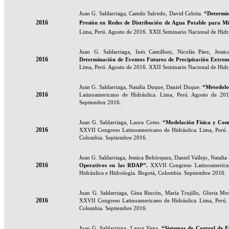
Juan G. Saldarriaga, Camilo Salcedo, David Celeita.
“Determin
2016
Presión en Redes de Distribución de Agua Potable para M
Lima, Perú. Agosto de 2016. XXII Seminario Nacional de Hidr
Juan G. Saldarriaga, Inés Camilloni, Nicolás Páez, Jess
2016
Determinación de Eventos Futuros de Precipitación Extre
Lima, Perú. Agosto de 2016. XXII Seminario Nacional de Hidr
Juan G. Saldarriaga, Natalia Duque, Daniel Duque.
“Metodolog
2016
Latinoamericano de Hidráulica. Lima, Perú. Agosto de 201
Septiembre 2016.
Juan G. Saldarriaga, Laura Cotes.
“Modelación Física y Com
2016
XXVII Congreso Latinoamericano de Hidráulica. Lima, Perú. 
Colombia. Septiembre 2016.
Juan G. Saldarriaga, Jessica Bohórquez, Daniel Vallejo, Natalia
2016
Operativos en las RDAP
”.
XXVII Congreso Latinoamerican
Hidráulica e Hidrología. Bogotá, Colombia. Septiembre 2016.
Juan G. Saldarriaga, Gina Rincón, María Trujillo, Gloria Mo
2016
XXVII Congreso Latinoamericano de Hidráulica. Lima, Perú. 
Colombia. Septiembre 2016.
Juan G. Saldarriaga, Laura Vega.
“Sistemas de Control de E