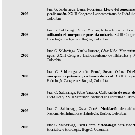
Juan G. Saldarriaga, Daniel Rodríguez.
Efecto del conocimi
2008
y calibración.
XXIII Congreso Latinoamericano de Hidráulica
Colombia.
Juan G. Saldarriaga, Mario Moreno, Natalia Romero, Óscar
2008
utilizando el concepto de potencia unitaria.
XXIII Congres
Hidrología. Cartagena y Bogotá, Colombia.
Juan G. Saldarriaga, Natalia Romero, César Niño.
Mantenimie
2008
agua.
XXIII Congreso Latinoamericano de Hidráulica y X
Colombia.
Juan G. Saldarriaga, Adolfo Bernal, Susana Ochoa.
Dise
2008
conceptos de potencia y resiliencia de la red.
XXIII Congre
Hidrología. Cartagena y Bogotá, Colombia.
Juan G. Saldarriaga, Fabio Amador.
Calibración de redes de
2008
Hidráulica y XVIII Seminario Nacional de Hidráulica e Hidro
Juan G. Saldarriaga, Óscar Cortés.
Modelación de calidad
2008
Nacional de Hidráulica e Hidrología. Bogotá, Colombia.
Juan G. Saldarriaga, Óscar Cortés.
Metodología para modela
2008
Hidráulica e Hidrología. Bogotá, Colombia.