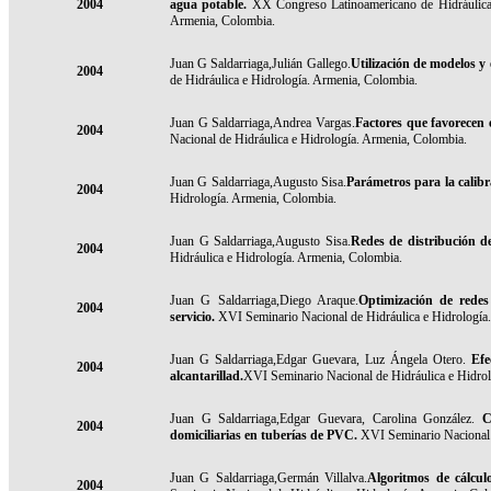
2004
agua potable
.
XX Congreso Latinoamericano de Hidráulica 
Armenia, Colombia.
Juan G Saldarriaga,Julián Gallego.
Utilización de modelos y 
2004
de Hidráulica e Hidrología. Armenia, Colombia.
Juan G Saldarriaga,Andrea Vargas.
Factores que favorecen e
2004
Nacional de Hidráulica e Hidrología. Armenia, Colombia.
Juan G Saldarriaga,Augusto Sisa.
Parámetros para la calibr
2004
Hidrología. Armenia, Colombia.
Juan G Saldarriaga,Augusto Sisa.
Redes de distribución d
2004
Hidráulica e Hidrología. Armenia, Colombia.
Juan G Saldarriaga,Diego Araque.
Optimización de redes
2004
servicio
.
XVI Seminario Nacional de Hidráulica e Hidrología
Juan G Saldarriaga,Edgar Guevara, Luz Ángela Otero.
Efe
2004
alcantarillad.
XVI Seminario Nacional de Hidráulica e Hidro
Juan G Saldarriaga,Edgar Guevara, Carolina González.
C
2004
domiciliarias en tuberías de PVC.
XVI Seminario Nacional d
Juan G Saldarriaga,Germán Villalva.
Algoritmos de cálcul
2004