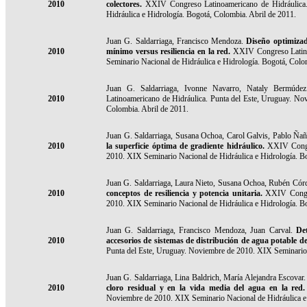
2010
colectores.
XXIV Congreso Latinoamericano de Hidráulica.
Hidráulica e Hidrología. Bogotá, Colombia. Abril de 2011.
Juan G. Saldarriaga, Francisco Mendoza.
Diseño optimizad
2010
mínimo versus resiliencia en la red.
XXIV Congreso Latino
Seminario Nacional de Hidráulica e Hidrología. Bogotá, Colo
Juan G. Saldarriaga, Ivonne Navarro, Nataly Bermúde
2010
Latinoamericano de Hidráulica. Punta del Este, Uruguay. No
Colombia. Abril de 2011.
Juan G. Saldarriaga, Susana Ochoa, Carol Galvis, Pablo Ñañ
2010
la superficie óptima de gradiente hidráulico.
XXIV Congre
2010. XIX Seminario Nacional de Hidráulica e Hidrología. B
Juan G. Saldarriaga, Laura Nieto, Susana Ochoa, Rubén Córd
2010
conceptos de resiliencia y potencia unitaria.
XXIV Congre
2010. XIX Seminario Nacional de Hidráulica e Hidrología. B
Juan G. Saldarriaga, Francisco Mendoza, Juan Carval.
De
2010
accesorios de sistemas de distribución de agua potable de 
Punta del Este, Uruguay. Noviembre de 2010. XIX Seminario 
Juan G. Saldarriaga,
Lina Baldrich, María Alejandra Escovar
2010
cloro residual y en la vida media del agua en la red.
Noviembre de 2010. XIX Seminario Nacional de Hidráulica e 