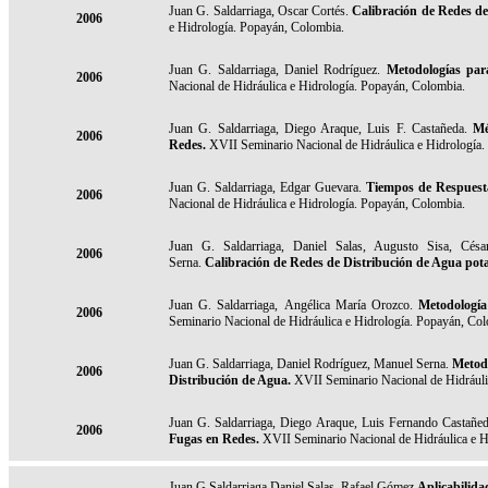
Juan G. Saldarriaga, Oscar Cortés.
Calibración de Redes de
2006
e Hidrología. Popayán, Colombia.
Juan G. Saldarriaga, Daniel Rodríguez.
Metodologías par
2006
Nacional de Hidráulica e Hidrología. Popayán, Colombia.
Juan G. Saldarriaga, Diego Araque, Luis F. Castañeda.
Mé
2006
Redes.
XVII Seminario Nacional de Hidráulica e Hidrología
Juan G. Saldarriaga, Edgar Guevara.
Tiempos de Respuesta
2006
Nacional de Hidráulica e Hidrología. Popayán, Colombia.
Juan G. Saldarriaga,
Daniel Salas, Augusto Sisa, Césa
2006
Serna.
Calibración de Redes de Distribución de Agua pot
Juan G. Saldarriaga,
Angélica María Orozco.
Metodología
2006
Seminario Nacional de Hidráulica e Hidrología. Popayán, Co
Juan G. Saldarriaga,
Daniel Rodríguez, Manuel Serna.
Metodo
2006
Distribución de Agua.
XVII Seminario Nacional de Hidráuli
Juan G. Saldarriaga, Diego Araque, Luis Fernando Castañe
2006
Fugas en Redes.
XVII Seminario Nacional de Hidráulica e H
Juan G Saldarriaga,Daniel Salas, Rafael Gómez.
Aplicabilidad