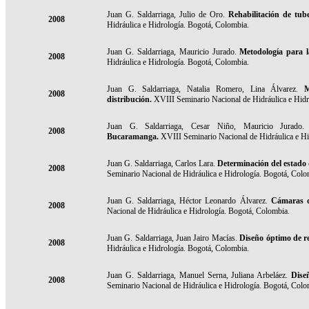
Juan G. Saldarriaga, Julio de Oro.
Rehabilitación de tub
2008
Hidráulica e Hidrología. Bogotá, Colombia.
Juan G. Saldarriaga, Mauricio Jurado.
Metodología para l
2008
Hidráulica e Hidrología. Bogotá, Colombia.
Juan G. Saldarriaga, Natalia Romero, Lina Álvarez.
M
2008
distribución.
XVIII Seminario Nacional de Hidráulica e Hidr
Juan G. Saldarriaga, Cesar Niño, Mauricio Jurado
2008
Bucaramanga.
XVIII Seminario Nacional de Hidráulica e Hi
Juan G. Saldarriaga, Carlos Lara.
Determinación del estado 
2008
Seminario Nacional de Hidráulica e Hidrología. Bogotá, Col
Juan G. Saldarriaga, Héctor Leonardo Álvarez.
Cámaras de
2008
Nacional de Hidráulica e Hidrología. Bogotá, Colombia.
Juan G. Saldarriaga, Juan Jairo Macías.
Diseño óptimo de re
2008
Hidráulica e Hidrología. Bogotá, Colombia.
Juan G. Saldarriaga, Manuel Serna, Juliana Arbeláez.
Dise
2008
Seminario Nacional de Hidráulica e Hidrología. Bogotá, Colo