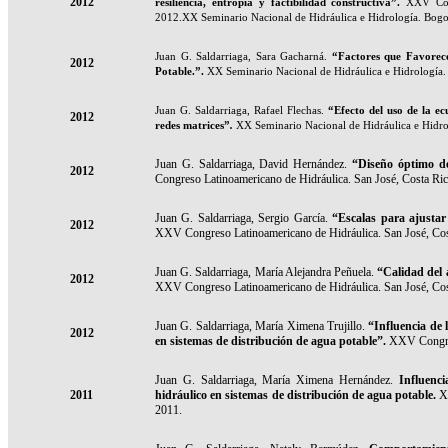
2012
resiliencia, entropía y factibilidad constructiva
”.
XXV Con
2012.XX Seminario Nacional de Hidráulica e Hidrología. Bogo
Juan G. Saldarriaga, Sara Gacharná.
“Factores que Favorece
2012
Potable.
”.
XX Seminario Nacional de Hidráulica e Hidrología.
Juan G. Saldarriaga, Rafael Flechas.
“Efecto del uso de la e
2012
redes matrices
”
.
XX Seminario Nacional de Hidráulica e Hidro
Juan G. Saldarriaga, David Hernández.
“Diseño óptimo de
2012
Congreso Latinoamericano de Hidráulica. San José, Costa Ri
Juan G. Saldarriaga, Sergio García.
“
Escalas para ajustar
2012
XXV Congreso Latinoamericano de Hidráulica. San José, Cos
Juan G. Saldarriaga, María Alejandra Peñuela.
“Calidad del 
2012
XXV Congreso Latinoamericano de Hidráulica. San José, Cos
Juan G. Saldarriaga, María Ximena Trujillo.
“
Influencia de 
2012
en sistemas de distribución de agua potable”.
XXV Congres
Juan G. Saldarriaga,
María Ximena Hernández.
Influenci
2011
hidráulico en sistemas de distribución de agua potable.
X
2011.