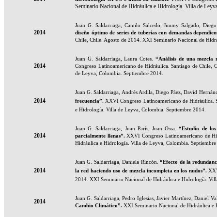
Seminario Nacional de Hidráulica e Hidrología. Villa de Ley
Juan G. Saldarriaga, Camilo Salcedo, Jimmy Salgado, Dieg
2014
diseño óptimo de series de tuberías con demandas dependient
Chile, Chile. Agosto de 2014. XXI Seminario Nacional de Hidr
Juan G. Saldarriaga, Laura Cotes.
“Análisis de una mezcla 
2014
Congreso Latinoamericano de Hidráulica. Santiago de Chile, C
de Leyva, Colombia. Septiembre 2014.
Juan G. Saldarriaga, Andrés Ardila, Diego Páez, David Hernán
2014
frecuencia
”.
XXVI Congreso Latinoamericano de Hidráulica. S
e Hidrología. Villa de Leyva, Colombia. Septiembre 2014.
Juan G. Saldarriaga, Juan París, Juan Ossa.
“Estudio de los
2014
parcialmente llenas
”.
XXVI Congreso Latinoamericano de Hidr
Hidráulica e Hidrología. Villa de Leyva, Colombia. Septiembre
Juan G. Saldarriaga, Daniela Rincón.
“Efecto de la redundanci
2014
la red haciendo uso de mezcla incompleta en los nudos
”.
XXV
2014. XXI Seminario Nacional de Hidráulica e Hidrología. Vil
Juan G. Saldarriaga, Pedro Iglesias, Javier Martínez, Daniel V
2014
Cambio Climático
”.
XXI Seminario Nacional de Hidráulica e 