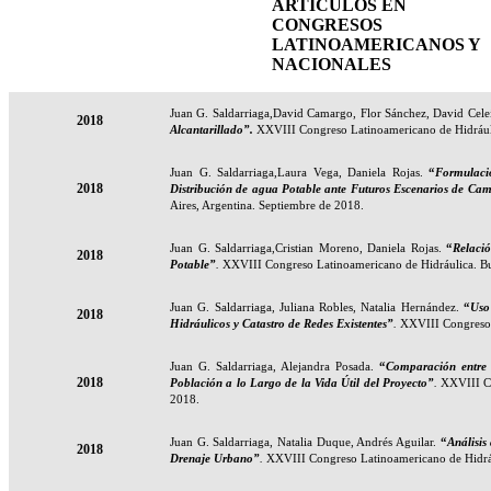
ARTÍCULOS EN
CONGRESOS
LATINOAMERICANOS Y
NACIONALES
Juan G. Saldarriaga,
David Camargo, Flor Sánchez, David Cele
2018
Alcantarillado
”.
XXVIII Congreso Latinoamericano de Hidráuli
Juan G. Saldarriaga,
Laura Vega, Daniela Rojas.
“
Formulaci
2018
Distribución de agua Potable ante Futuros Escenarios de C
Aires, Argentina. Septiembre de 2018.
Juan G. Saldarriaga,
Cristian Moreno, Daniela Rojas.
“
Relaci
2018
Potable”
.
XXVIII Congreso Latinoamericano de Hidráulica. Bu
Juan G. Saldarriaga,
Juliana Robles, Natalia Hernández.
“
Uso
2018
Hidráulicos y Catastro de Redes Existentes”
.
XXVIII Congreso 
Juan G. Saldarriaga,
Alejandra Posada.
“
Comparación entre 
2018
Población a lo Largo de la Vida Útil del Proyecto”
.
XXVIII Co
2018.
Juan G. Saldarriaga,
Natalia Duque, Andrés Aguilar.
“
Análisis
2018
Drenaje Urbano”
.
XXVIII Congreso Latinoamericano de Hidráu