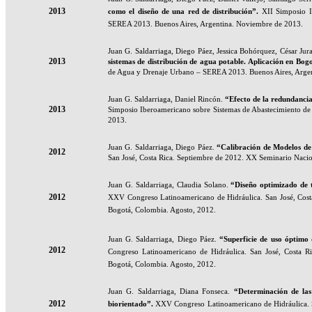
2013
como el diseño de una red de distribución”.
XII Simposio I
SEREA 2013. Buenos Aires, Argentina. Noviembre de 2013.
Juan G. Saldarriaga, Diego Páez, Jessica Bohórquez, César Jur
2013
sistemas de distribución de agua potable. Aplicación en Bo
de Agua y Drenaje Urbano – SEREA 2013. Buenos Aires, Arge
Juan G. Saldarriaga, Daniel Rincón.
“
Efecto de la redundancia
2013
Simposio Iberoamericano sobre Sistemas de Abastecimiento d
2013.
Juan G. Saldarriaga, Diego Páez.
“Calibración de Modelos de
2012
San José, Costa Rica. Septiembre de 2012. XX Seminario Nacio
Juan G. Saldarriaga, Claudia Solano.
“Diseño optimizado de t
2012
XXV Congreso Latinoamericano de Hidráulica. San José, Cost
Bogotá, Colombia. Agosto, 2012.
Juan G. Saldarriaga, Diego Páez.
“Superficie de uso óptimo 
2012
Congreso Latinoamericano de Hidráulica. San José, Costa R
Bogotá, Colombia. Agosto, 2012.
Juan G. Saldarriaga, Diana Fonseca.
“Determinación de las
2012
biorientado
”.
XXV Congreso Latinoamericano de Hidráulica. S