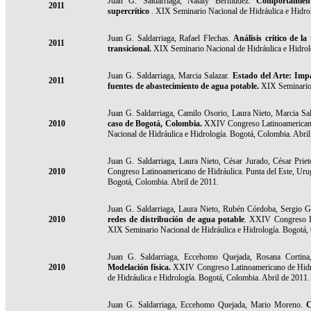
Juan G. Saldarriaga,
Nataly Bermúdez.
Comportamient
2011
supercrítico
.
XIX Seminario Nacional de Hidráulica e Hidrol
Juan G. Saldarriaga,
Rafael Flechas.
Análisis crítico de la
2011
transicional.
XIX Seminario Nacional de Hidráulica e Hidrol
Juan G. Saldarriaga,
Marcia Salazar.
Estado del Arte: Impa
2011
fuentes de abastecimiento de agua potable.
XIX Seminario 
Juan G. Saldarriaga, Camilo Osorio, Laura Nieto, Marcia Sa
2010
caso de Bogotá, Colombia.
XXIV Congreso Latinoamericano
Nacional de Hidráulica e Hidrología. Bogotá, Colombia. Abril
Juan G. Saldarriaga, Laura Nieto, César Jurado, César Prie
2010
Congreso Latinoamericano de Hidráulica. Punta del Este, Ur
Bogotá, Colombia. Abril de 2011.
Juan G. Saldarriaga, Laura Nieto, Rubén Córdoba, Sergio G
2010
redes de distribución de agua potable
.
XXIV Congreso La
XIX Seminario Nacional de Hidráulica e Hidrología. Bogotá, 
Juan G. Saldarriaga, Eccehomo Quejada, Rosana Cortina,
2010
Modelación física.
XXIV Congreso Latinoamericano de Hidrá
de Hidráulica e Hidrología. Bogotá, Colombia. Abril de 2011.
Juan G. Saldarriaga, Eccehomo Quejada, Mario Moreno.
C