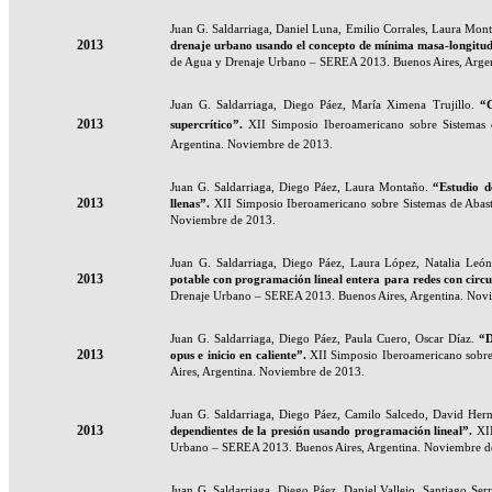
Juan G. Saldarriaga, Daniel Luna, Emilio Corrales, Laura Mon
2013
drenaje urbano usando el concepto de mínima masa-longitu
de Agua y Drenaje Urbano – SEREA 2013. Buenos Aires, Arge
Juan G. Saldarriaga, Diego Páez, María Ximena Trujillo.
“
2013
supercrítico”.
XII Simposio Iberoamericano sobre Sistemas
Argentina. Noviembre de 2013.
Juan G. Saldarriaga, Diego Páez, Laura Montaño.
“
Estudio d
2013
llenas”.
XII Simposio Iberoamericano sobre Sistemas de Aba
Noviembre de 2013.
Juan G. Saldarriaga, Diego Páez, Laura López, Natalia Leó
2013
potable con programación lineal entera para redes con circu
Drenaje Urbano – SEREA 2013. Buenos Aires, Argentina. Nov
Juan G. Saldarriaga, Diego Páez, Paula Cuero, Oscar Díaz.
“
D
2013
opus e inicio en caliente”.
XII Simposio Iberoamericano sobr
Aires, Argentina. Noviembre de 2013.
Juan G. Saldarriaga, Diego Páez, Camilo Salcedo, David He
2013
dependientes de la presión usando programación lineal”.
XI
Urbano – SEREA 2013. Buenos Aires, Argentina. Noviembre d
Juan G. Saldarriaga, Diego Páez, Daniel Vallejo, Santiago Ser