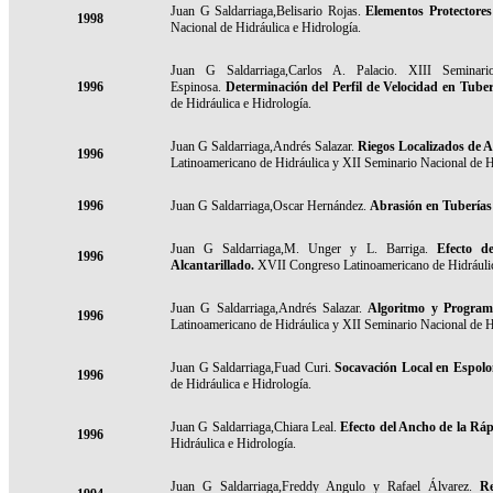
Juan G Saldarriaga,Belisario Rojas.
Elementos Protectores
1998
Nacional de Hidráulica e Hidrología.
Juan G Saldarriaga,Carlos A. Palacio. XIII Seminar
1996
Espinosa.
Determinación del Perfil de Velocidad en Tuber
de Hidráulica e Hidrología.
Juan G Saldarriaga,Andrés Salazar.
Riegos Localizados de A
1996
Latinoamericano de Hidráulica y XII Seminario Nacional de Hi
1996
Juan G Saldarriaga,Oscar Hernández.
Abrasión en Tuberías 
Juan G Saldarriaga,M. Unger y L. Barriga.
Efecto d
1996
Alcantarillado.
XVII Congreso Latinoamericano de Hidráulica
Juan G Saldarriaga,Andrés Salazar.
Algoritmo y Program
1996
Latinoamericano de Hidráulica y XII Seminario Nacional de Hi
Juan G Saldarriaga,Fuad Curi.
Socavación Local en Espolo
1996
de Hidráulica e Hidrología.
Juan G Saldarriaga,Chiara Leal.
Efecto del Ancho de la Ráp
1996
Hidráulica e Hidrología.
Juan G Saldarriaga,Freddy Angulo y Rafael Álvarez.
R