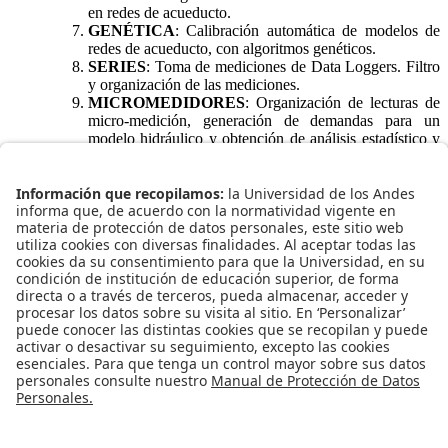
en redes de acueducto.
GENÉTICA
: Calibración automática de modelos de
redes de acueducto, con algoritmos genéticos.
SERIES
: Toma de mediciones de Data Loggers. Filtro
y organización de las mediciones.
MICROMEDIDORES
: Organización de lecturas de
micro-medición, generación de demandas para un
modelo hidráulico y obtención de análisis estadístico y
gráfico.
UTOPÍA
: Programa de diseño de redes de drenaje
urbano basado en la metodología propuesta por el
CIACUA.
ALCANTARILLADOS
: Un programa para el diseño
optimizado de la topología y el diseño de mínimo costo
de redes de drenaje urbano.
Centro de Investigaciones en Acueductos y Alcantarillados
(Water Supply and Sewers Systems Research Center).